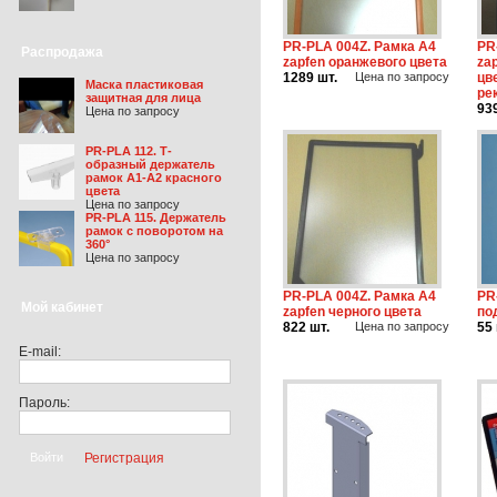
PR-PLA 004Z. Рамка А4
PR
Распродажа
zapfen оранжевого цвета
za
1289 шт.
Цена по запросу
цв
Маска пластиковая
ре
защитная для лица
93
Цена по запросу
PR-PLA 112. Т-
образный держатель
рамок А1-А2 красного
цвета
Цена по запросу
PR-PLA 115. Держатель
рамок c поворотом на
360°
Цена по запросу
PR-PLA 004Z. Рамка А4
PR
Мой кабинет
zapfen черного цвета
по
822 шт.
Цена по запросу
55 
E-mail:
Пароль:
Регистрация