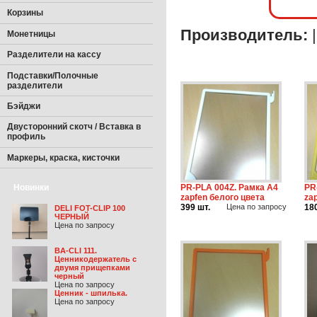
Корзины
Производитель:
Монетницы
Разделители на кассу
Подставки/Полочные
разделители
Бэйджи
Двусторонний скотч / Вставка в
профиль
Маркеры, краска, кисточки
Новинки
PR-PLA 004Z. Рамка А4
PR
zapfen белого цвета
za
399 шт.
Цена по запросу
18
DELI FOT-CLIP 100
ЧЕРНЫЙ
Цена по запросу
BA-CLI 111.
Ценникодержатель с
двумя прищепками
черный
Цена по запросу
Ценник - шпилька.
Цена по запросу