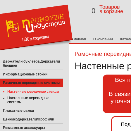
Товаров
0
в корзине
Главная
О компании
Катал
Рамочные перекидн
Держатели буклетов/Держатели
Настенные 
брошюр
Информационные стойки
Вся п
Рамочные перекидные системы
Настенные рекламные стенды
В связ
Настольные перекидные
уточня
системы
Плакатные рамки
Ценникодержатели/Профили
Под
Рекламные аксессуары