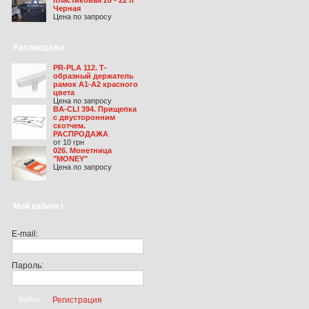
Черная
Цена по запросу
Распродажа
PR-PLA 112. Т-
образный держатель
рамок А1-А2 красного
цвета
Цена по запросу
BA-CLI 394. Прищепка
с двусторонним
скотчем.
РАСПРОДАЖА
от 10 грн
026. Монетница
"MONEY"
Цена по запросу
Мой кабинет
E-mail:
Пароль:
Регистрация