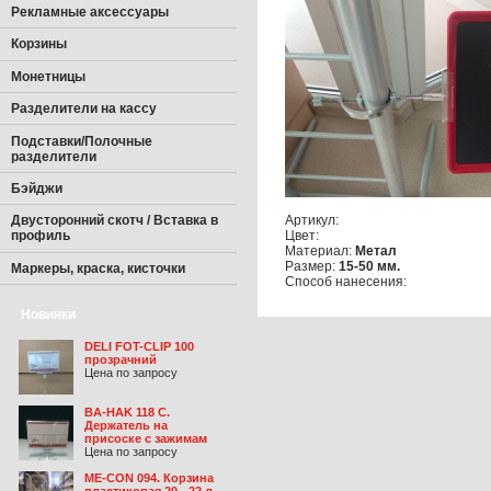
Рекламные аксессуары
Корзины
Монетницы
Разделители на кассу
Подставки/Полочные
разделители
Бэйджи
Артикул:
Двусторонний скотч / Вставка в
Цвет:
профиль
Материал:
Метал
Размер:
15-50 мм.
Маркеры, краска, кисточки
Способ нанесения:
Новинки
DELI FOT-CLIP 100
прозрачний
Цена по запросу
BA-HAK 118 C.
Держатель на
присоске с зажимам
Цена по запросу
ME-CON 094. Корзина
пластиковая 20 - 22 л