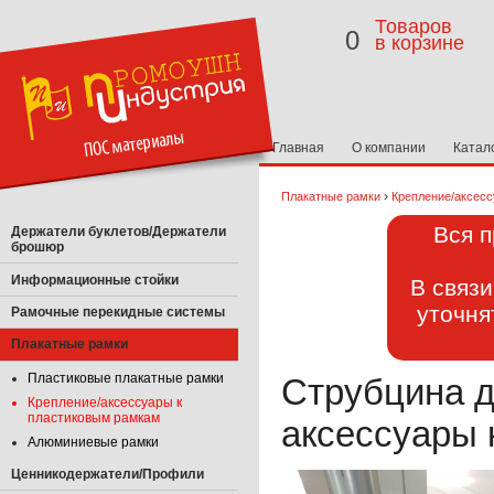
Товаров
0
в корзине
Главная
О компании
Катал
›
Плакатные рамки
Крепление/аксес
Вся п
Держатели буклетов/Держатели
брошюр
Информационные стойки
В связ
уточня
Рамочные перекидные системы
Плакатные рамки
Пластиковые плакатные рамки
Струбцина д
Крепление/аксессуары к
пластиковым рамкам
аксессуары 
Алюминиевые рамки
Ценникодержатели/Профили