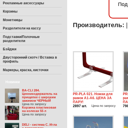
Рекламные аксессуары
Под
Корзины
Монетницы
Производитель:
Разделители на кассу
Подставки/Полочные
разделители
Бэйджи
Двусторонний скотч / Вставка в
профиль
Маркеры, краска, кисточки
Новинки
BA-CLI 284.
Ценникодержатель на
PR-PLA 021. Ножки для
PR
прищепке с широким
рамок А1-А6. ЦЕНА ЗА
ра
зажимом ЧЕРНЫЙ
ПАРУ!
ПА
Цена по запросу
2897 шт.
Цена по запросу
79
Корзина пластиковая
на колесах 55 л
Цена по запросу
DELI - система С. Игла
с держателем