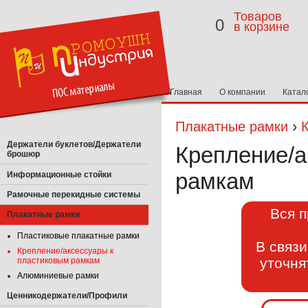
Товаров
0
в корзине
Главная
О компании
Катал
›
Плакатные рамки
Держатели буклетов/Держатели
Крепление/а
брошюр
рамкам
Информационные стойки
Рамочные перекидные системы
Вся п
Плакатные рамки
Пластиковые плакатные рамки
В связ
Крепление/аксессуары к
уточня
пластиковым рамкам
Алюминиевые рамки
Ценникодержатели/Профили