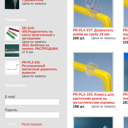
Цена по запросу
Распродажа
DE-AUS
PR-PLA 037. Держатель
PR
300.Разделитель на
рамки на трубу 28 мм
по
кассу треугольный с
269 шт.
Цена по запросу
фо
заглушками
Цена по запросу
118
3815. Вобблер на
крючке. РАСПРОДАЖА
от 5 грн
PR-PLA 932.
Регулируемый
магнитный держатель
вывески
Цена по запросу
Мой кабинет
PR-PLA 105. Клипса для
PR
E-mail:
крепления рамок на
по
металлические корзины
28
198 шт.
Цена по запросу
Пароль:
Регистрация