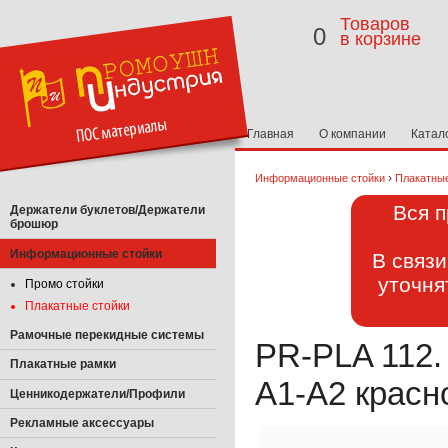
Товаров
0
в корзине
Главная
О компании
Катал
›
Информационные стойки
Плакатные
Вся п
Держатели буклетов/Держатели
брошюр
Информационные стойки
В связ
уточня
Промо стойки
Плакатные стойки
Рамочные перекидные системы
PR-PLA 112.
Плакатные рамки
А1-А2 красн
Ценникодержатели/Профили
Рекламные аксессуары