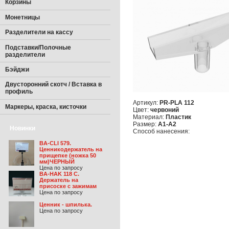
Корзины
Монетницы
Разделители на кассу
Подставки/Полочные
разделители
Бэйджи
Двусторонний скотч / Вставка в
профиль
Артикул:
PR-PLA 112
Маркеры, краска, кисточки
Цвет:
червоний
Материал:
Пластик
Размер:
А1-А2
Новинки
Способ нанесения:
BA-CLI 579.
Ценникодержатель на
прищепке (ножка 50
мм)ЧЕРНЫЙ
Цена по запросу
BA-HAK 118 C.
Держатель на
присоске с зажимам
Цена по запросу
Ценник - шпилька.
Цена по запросу