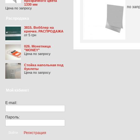
прозрачного цвета
1330 мм
по зап
Цена по запросу
Распродажа
3815. Вобблер на
крючке. РАСПРОДАЖА
от 5 грн
026. Монетница
"MONEY"
Цена по запросу
Стойка напольная под
буклеты
Цена по запросу
Мой кабинет
E-mail:
Пароль:
Регистрация