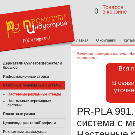
Товаров
0
в корзине
Главная
О компании
Катал
›
Рамочные перекидные системы
На
›
основанием
Держатели буклетов/Держатели
Вся п
брошюр
Информационные стойки
В связ
Рамочные перекидные системы
уточня
Настенные рекламные стенды
Настольные перекидные
системы
PR-PLA 991.
Плакатные рамки
система с м
Ценникодержатели/Профили
Настенные 
Рекламные аксессуары