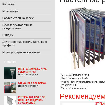
Корзины
Монетницы
Разделители на кассу
Подставки/Полочные
разделители
Бэйджи
Двусторонний скотч / Вставка в
профиль
Маркеры, краска, кисточки
Новинки
DELI - система С. Игла
с держателем
Цена по запросу
Артикул:
PR-PLA 991
Цвет:
основа: сірий
Материал:
Метал, пластик, ПВХ
Струбцина для рамок
Размер:
А4
Цена по запросу
Способ нанесения:
Рекомендуе
PR-SCA 448. HSAC 39.
Ценникодержатель
профильный
ST-PLA