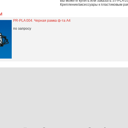
Вы можете купить или заказать
ST-PLA 0
Крепление/аксессуары к пластиковым ра
м
PR-PLA 004. Черная рамка ф-та А4
по запросу