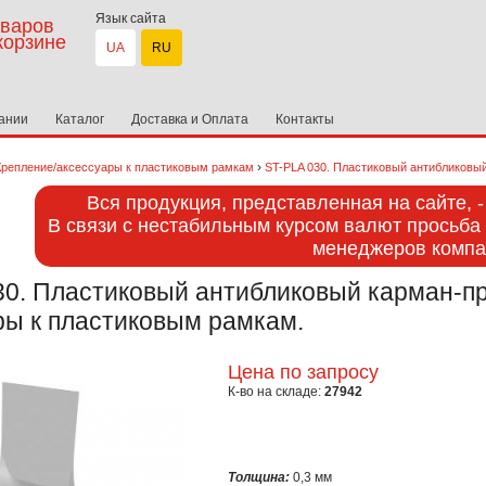
Язык сайта
варов
корзине
UA
RU
ании
Каталог
Доставка и Оплата
Контакты
›
Крепление/аксессуары к пластиковым рамкам
ST-PLA 030. Пластиковый антибликовы
Вся продукция, представленная на сайте, 
В связи с нестабильным курсом валют просьба 
менеджеров компа
30. Пластиковый антибликовый карман-п
ры к пластиковым рамкам.
Цена по запросу
К-во на складе:
27942
Толщина:
0,3 мм