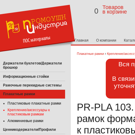
Товаров
0
в корзине
Главная
О компании
Катал
›
Плакатные рамки
Крепление/аксес
Вся п
Держатели буклетов/Держатели
брошюр
Информационные стойки
В связ
уточня
Рамочные перекидные системы
Плакатные рамки
Пластиковые плакатные рамки
PR-PLA 103.
Крепление/аксессуары к
пластиковым рамкам
рамок форма
Алюминиевые рамки
к пластиков
Ценникодержатели/Профили