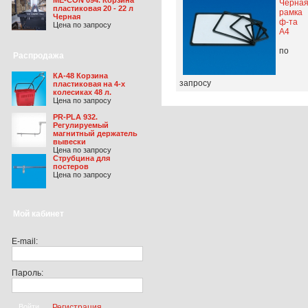
Черна
пластиковая 20 - 22 л
рамка
Черная
ф-та
Цена по запросу
А4
по
Распродажа
КА-48 Корзина
запросу
пластиковая на 4-х
колесиках 48 л.
Цена по запросу
PR-PLA 932.
Регулируемый
магнитный держатель
вывески
Цена по запросу
Струбцина для
постеров
Цена по запросу
Мой кабинет
E-mail:
Пароль:
Регистрация