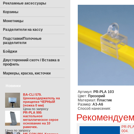
Рекламные аксессуары
Корзины
Монетницы
Разделители на кассу
Подставки/Полочные
разделители
Бэйджи
Двусторонний скотч / Вставка в
профиль
Маркеры, краска, кисточки
Новинки
Артикул:
PR-PLA 103
BA-CLI 579.
Цвет:
Прозорий
Ценникодержатель на
Материал:
Пластик
прищепке ЧЕРНЫЙ
Размер:
А3-А6
(ножка 0 мм)
Способ нанесения:
Цена по запросу
PR-PLA 995
Рекомендуе
настольное
металлическое серое
основание на 10
PR-PL
рамочек.
Цена по запросу
004.
ME-CON 094. Корзина