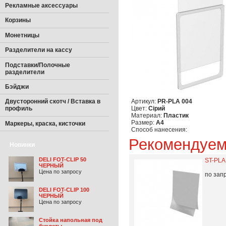
Рекламные аксессуары
Корзины
Монетницы
Разделители на кассу
Подставки/Полочные
разделители
Бэйджи
Артикул:
PR-PLA 004
Двусторонний скотч / Вставка в
Цвет:
Сірий
профиль
Материал:
Пластик
Размер:
А4
Маркеры, краска, кисточки
Способ нанесения:
Рекомендуе
Новинки
DELI FOT-CLIP 50
ST-PLA
ЧЕРНЫЙ
Цена по запросу
по зап
DELI FOT-CLIP 100
ЧЕРНЫЙ
Цена по запросу
Стойка напольная под
буклеты