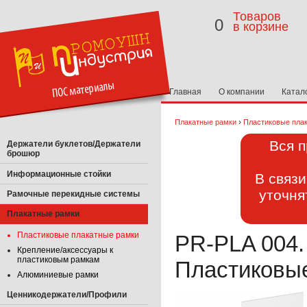
Товаров
0
в корзине
Главная
О компании
Катал
›
Плакатные рамки
Пластиковые пла
Вся п
Держатели буклетов/Держатели
брошюр
Информационные стойки
В связ
уточня
Рамочные перекидные системы
Плакатные рамки
Пластиковые плакатные рамки
PR-PLA 004.
Крепление/аксессуары к
пластиковым рамкам
Пластиковые
Алюминиевые рамки
Ценникодержатели/Профили