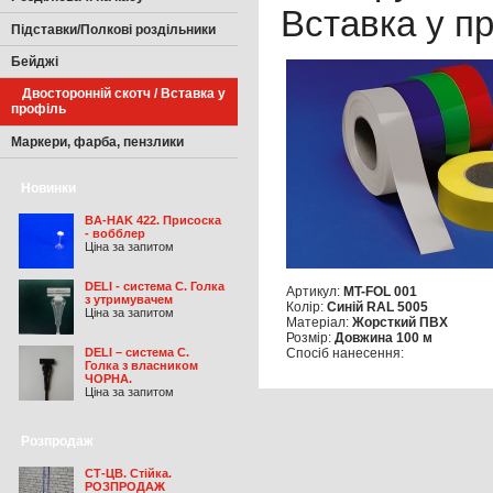
Вставка у п
Підставки/Полкові роздільники
Бейджі
Двосторонній скотч / Вставка у
профіль
Маркери, фарба, пензлики
Новинки
BA-HAK 422. Присоска
- вобблер
Ціна за запитом
DELI - система С. Голка
Артикул:
MT-FOL 001
з утримувачем
Колір:
Синій RAL 5005
Ціна за запитом
Матеріал:
Жорсткий ПВХ
Розмір:
Довжина 100 м
DELI – система С.
Спосіб нанесення:
Голка з власником
ЧОРНА.
Ціна за запитом
Розпродаж
СТ-ЦВ. Стійка.
РОЗПРОДАЖ