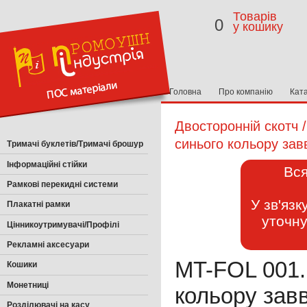
Товарів
0
у кошику
Головна
Про компанію
Кат
Двосторонній скотч 
синього кольору за
Тримачі буклетів/Тримачі брошур
Інформаційні стійки
Вся
Рамкові перекидні системи
У зв'яз
Плакатні рамки
уточну
Цінникоутримувачі/Профілі
Рекламні аксесуари
MT-FOL 001.
Кошики
Монетниці
кольору зав
Розділювачі на касу