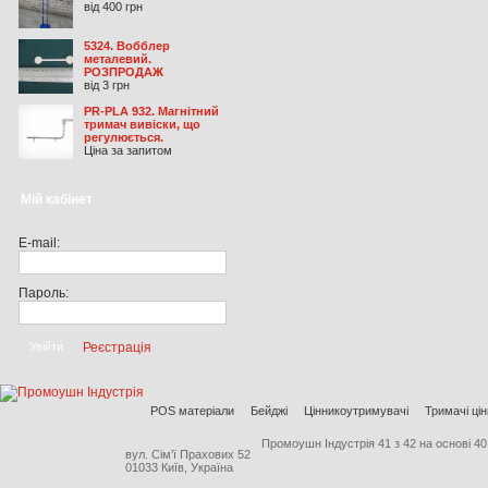
від 400 грн
5324. Вобблер
металевий.
РОЗПРОДАЖ
від 3 грн
PR-PLA 932. Магнітний
тримач вивіски, що
регулюється.
Ціна за запитом
Мій кабінет
E-mail:
Пароль:
Реєстрація
POS матеріали
Бейджі
Цінникоутримувачі
Тримачі цін
Промоушн Індустрія
41
з
42
на основі
40
вул. Сім'ї Прахових 52
01033 Київ, Україна