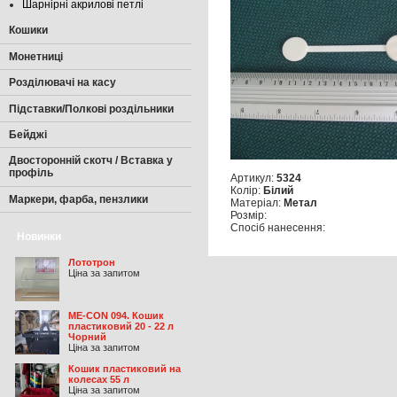
Шарнірні акрилові петлі
Кошики
Монетниці
Розділювачі на касу
Підставки/Полкові роздільники
Бейджі
Двосторонній скотч / Вставка у
профіль
Артикул:
5324
Колір:
Білий
Маркери, фарба, пензлики
Матеріал:
Метал
Розмір:
Спосіб нанесення:
Новинки
Лототрон
Ціна за запитом
ME-CON 094. Кошик
пластиковий 20 - 22 л
Чорний
Ціна за запитом
Кошик пластиковий на
колесах 55 л
Ціна за запитом