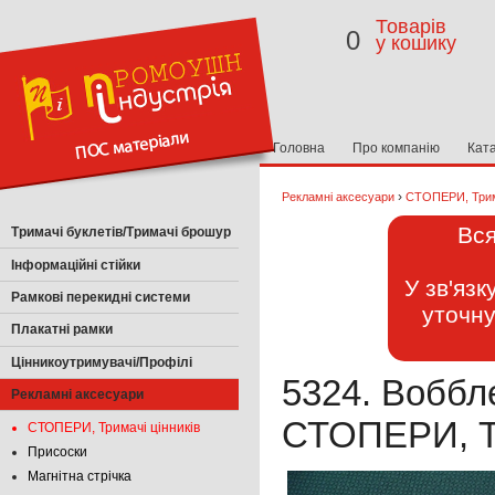
Товарів
0
у кошику
Головна
Про компанію
Кат
›
Рекламні аксесуари
СТОПЕРИ, Трима
Вся
Тримачі буклетів/Тримачі брошур
Інформаційні стійки
У зв'яз
Рамкові перекидні системи
уточну
Плакатні рамки
Цінникоутримувачі/Профілі
5324. Вобб
Рекламні аксесуари
СТОПЕРИ, Тр
СТОПЕРИ, Тримачі цінників
Присоски
Магнітна стрічка