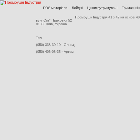
POS матеріали
Бейджі
Цінникоутримувачі
Тримачі цін
Промоушн Індустрія
41
з
42
на основі
40
вул. Сім'ї Прахових 52
01033 Київ, Україна
Тел:
(050) 338-30-10 - Олена;
(050) 406-08-35 - Артем