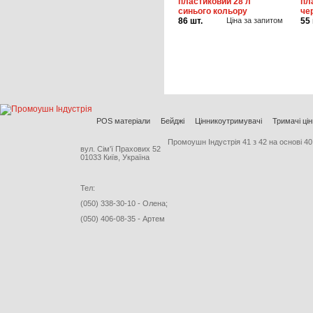
пластиковий 28 л
пл
синього кольору
че
86 шт.
Ціна за запитом
55 
POS матеріали
Бейджі
Цінникоутримувачі
Тримачі цін
Промоушн Індустрія
41
з
42
на основі
40
вул. Сім'ї Прахових 52
01033 Київ, Україна
Тел:
(050) 338-30-10 - Олена;
(050) 406-08-35 - Артем