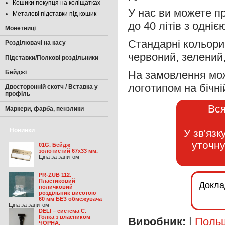
Кошики покупця на коліщатках
У нас ви можете п
Металеві підставки під кошик
до 40 літів з одні
Монетниці
Стандарні кольори,
Розділювачі на касу
червоний, зелений
Підставки/Полкові роздільники
Бейджі
На замовлення мож
логотипом на бічні
Двосторонній скотч / Вставка у
профіль
Вся
Маркери, фарба, пензлики
Новинки
У зв'яз
уточну
01G. Бейдж
золотистий 67х33 мм.
Ціна за запитом
PR-ZUB 112.
Пластиковий
Докла
поличковий
роздільник висотою
60 мм БЕЗ обмежувача
Ціна за запитом
DELI – система С.
Голка з власником
Виробник:
|
Поль
ЧОРНА.