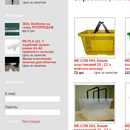
Ціна за запитом
Розпродаж
3815. Вобблер на
гачку. РОЗПРОДАЖ
від 5 грн
PR-PLA 112. Т-
подібний тримач
рамок А1-А2
червоного кольору
Ціна за запитом
Маска пластикова
ME-CON 094. Кошик
ME
захисна для обличчя
пластиковий 20 - 22 л
пл
Ціна за запитом
жовтого кольору
зе
72 шт.
Ціна за запитом
12
Мій кабінет
E-mail:
Пароль:
Реєстрація
ME-CON 094. Кошик
ME