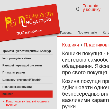
Товарів
0
у кошику
Головна
Про компанію
Кат
›
Кошики
Пластикові
Тримачі буклетів/Тримачі брошур
Кошики покупця - 
Інформаційні стійки
системою самообсл
обладнання. Якісн
Рамкові перекидні системи
про свого покупця.
Плакатні рамки
Цінникоутримувачі/Профілі
Козина покупця пр
здійснювати одноч
Рекламні аксесуари
безпосередньо впл
Кошики
важливими характер
Пластикові купівельні кошики з
ручками
ручки.