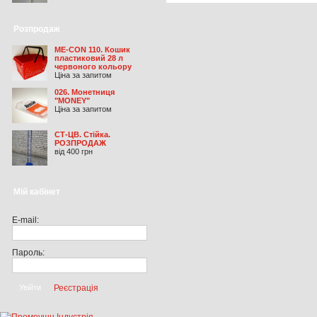
Розпродаж
ME-CON 110. Кошик
пластиковий 28 л
червоного кольору
Ціна за запитом
026. Монетниця
"MONEY"
Ціна за запитом
СТ-ЦВ. Стійка.
РОЗПРОДАЖ
від 400 грн
Мій кабінет
E-mail:
Пароль:
Реєстрація