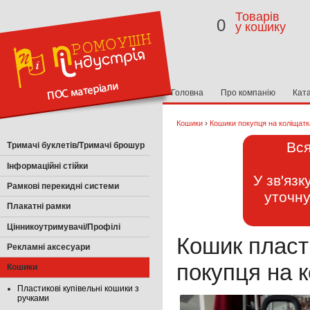
Товарів
0
у кошику
Головна
Про компанію
Кат
›
Кошики
Кошики покупця на коліщат
Вся
Тримачі буклетів/Тримачі брошур
Інформаційні стійки
У зв'яз
Рамкові перекидні системи
уточну
Плакатні рамки
Цінникоутримувачі/Профілі
Кошик пласт
Рекламні аксесуари
покупця на к
Кошики
Пластикові купівельні кошики з
ручками