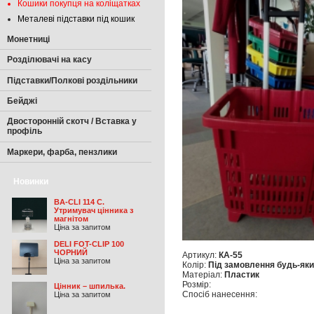
Кошики покупця на коліщатках
Металеві підставки під кошик
Монетниці
Розділювачі на касу
Підставки/Полкові роздільники
Бейджі
Двосторонній скотч / Вставка у
профіль
Маркери, фарба, пензлики
Новинки
BA-CLI 114 C.
Утримувач цінника з
магнітом
Ціна за запитом
DELI FOT-CLIP 100
ЧОРНИЙ
Артикул:
КА-55
Ціна за запитом
Колір:
Під замовлення будь-як
Матеріал:
Пластик
Розмір:
Цінник – шпилька.
Спосіб нанесення:
Ціна за запитом