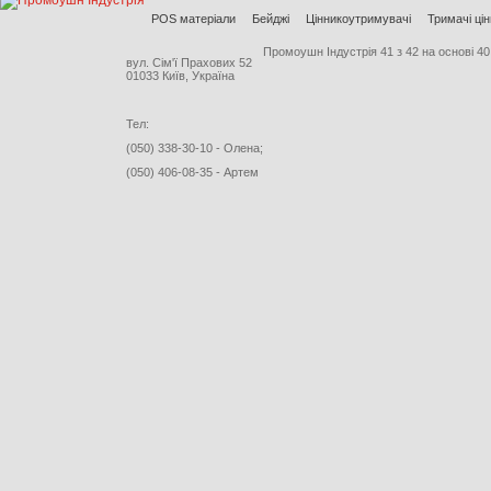
POS матеріали
Бейджі
Цінникоутримувачі
Тримачі цін
Промоушн Індустрія
41
з
42
на основі
40
вул. Сім'ї Прахових 52
01033 Київ, Україна
Тел:
(050) 338-30-10 - Олена;
(050) 406-08-35 - Артем