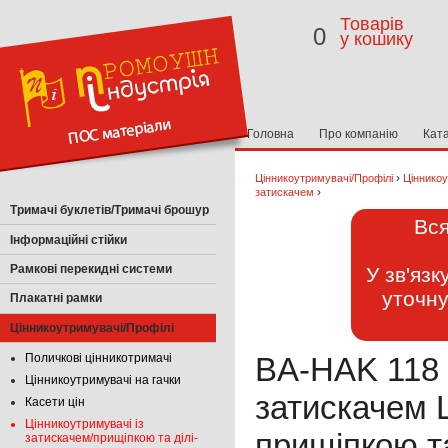
Товарів
0
у кошику
Головна
Про компанію
Кат
›
Цінникоутримувачі/Профілі
Цінникоу
›
затискачем
Тримачі буклетів/Тримачі брошур
Вся
Інформаційні стійки
Рамкові перекидні системи
У зв'яз
уточну
Плакатні рамки
Цінникоутримувачі/Профілі
Поличкові цінникотримачі
BA-HAK 118 
Цінникоутримувачі на гачки
затискачем Ц
Касети цін
Цінникоутримувачі із
прищіпкою та
затискачем/прищіпкою та ділі-