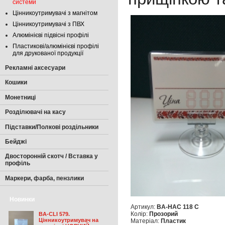
системи
Цінникоутримувачі з магнітом
Цінникоутримувачі з ПВХ
Алюмінієві підвісні профілі
Пластикові/алюмінієві профілі
для друкованої продукції
Рекламні аксесуари
Кошики
Монетниці
Розділювачі на касу
Підставки/Полкові роздільники
Бейджі
Двосторонній скотч / Вставка у
профіль
Маркери, фарба, пензлики
Новинки
Артикул:
BA-HAC 118 C
Колір:
Прозорий
BA-CLI 579.
Цінникоутримувач на
Матеріал:
Пластик