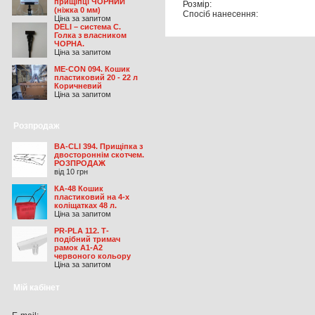
прищіпці ЧОРНИЙ
Розмір:
(ніжка 0 мм)
Спосіб нанесення:
Ціна за запитом
DELI – система С.
Голка з власником
ЧОРНА.
Ціна за запитом
ME-CON 094. Кошик
пластиковий 20 - 22 л
Коричневий
Ціна за запитом
Розпродаж
BA-CLI 394. Прищіпка з
двостороннім скотчем.
РОЗПРОДАЖ
від 10 грн
КА-48 Кошик
пластиковий на 4-х
коліщатках 48 л.
Ціна за запитом
PR-PLA 112. Т-
подібний тримач
рамок А1-А2
червоного кольору
Ціна за запитом
Мій кабінет