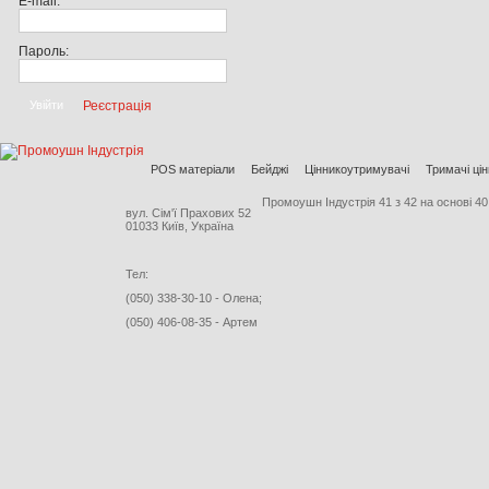
E-mail:
Пароль:
Реєстрація
POS матеріали
Бейджі
Цінникоутримувачі
Тримачі цін
Промоушн Індустрія
41
з
42
на основі
40
вул. Сім'ї Прахових 52
01033 Київ, Україна
Тел:
(050) 338-30-10 - Олена;
(050) 406-08-35 - Артем