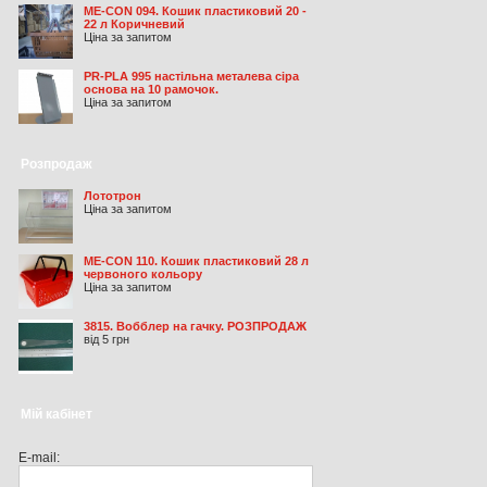
ME-CON 094. Кошик пластиковий 20 -
22 л Коричневий
Ціна за запитом
PR-PLA 995 настільна металева сіра
основа на 10 рамочок.
Ціна за запитом
Розпродаж
Лототрон
Ціна за запитом
ME-CON 110. Кошик пластиковий 28 л
червоного кольору
Ціна за запитом
3815. Вобблер на гачку. РОЗПРОДАЖ
від 5 грн
Мій кабінет
E-mail: