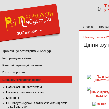
То
0
у 
Головна
Про ко
Цінникоутримувачі/П
Цінникоу
Тримачі буклетів/Тримачі брошур
Інформаційні стійки
Рамкові перекидні системи
Плакатні рамки
Цінникоутримувачі/Профілі
Поличкові цінникотримачі
Цінникоутримувачі на гачки
Касети цін
Цінникоутримувачі із затискачем/прищіпкою
та ділі-системи