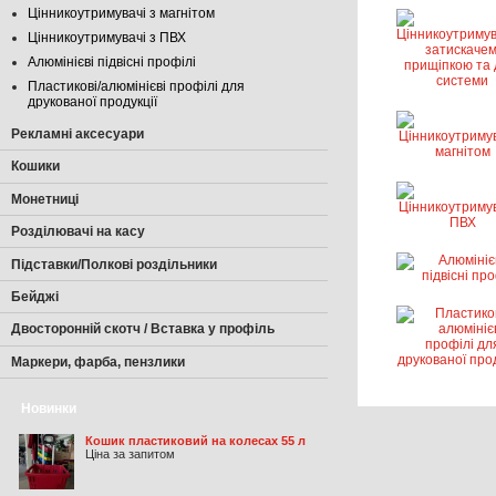
Цінникоутримувачі з магнітом
Цінникоутримувачі з ПВХ
Алюмінієві підвісні профілі
Пластикові/алюмінієві профілі для
друкованої продукції
Рекламні аксесуари
Кошики
Монетниці
Розділювачі на касу
Підставки/Полкові роздільники
Бейджі
Двосторонній скотч / Вставка у профіль
Маркери, фарба, пензлики
Новинки
Кошик пластиковий на колесах 55 л
Ціна за запитом