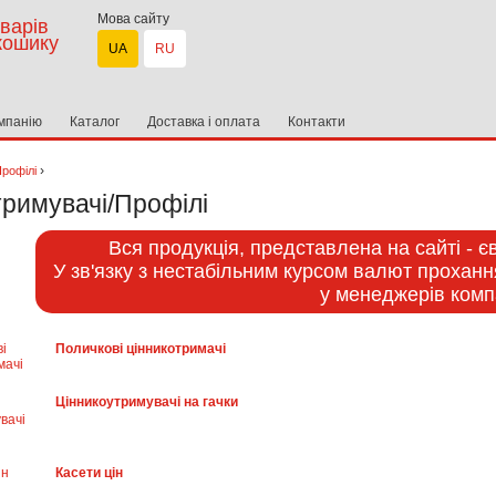
Мова сайту
варів
кошику
UA
RU
мпанію
Каталог
Доставка і оплата
Контакти
›
рофілі
тримувачі/Профілі
Вся продукція, представлена на сайті - 
У зв'язку з нестабільним курсом валют проханн
у менеджерів компа
Поличкові цінникотримачі
Цінникоутримувачі на гачки
Касети цін