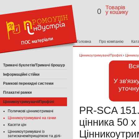
Товарів
0
у кошику
Головна
Про компанію
Кат
›
Цінникоутримувачі/Профілі
Цінникоу
Вся
Тримачі буклетів/Тримачі брошур
Інформаційні стійки
У зв'яз
Рамкові перекидні системи
уточну
Плакатні рамки
Цінникоутримувачі/Профілі
PR-SCA 151.
Поличкові цінникотримачі
Цінникоутримувачі на гачки
цінника 50 х
Касети цін
Цінникоутрим
Цінникоутримувачі із
затискачем/прищіпкою та ділі-