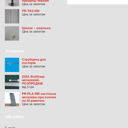
прищіпці чорний
Ціна за запитом
PR-TAS 006
Ціна за запитом
Цінник – шпилька.
Ціна за запитом
Розпродаж
Струбцина для
постерів
Ціна за запитом
5324. Вобблер
металевий.
РОЗПРОДАЖ
від 3 грн
PR-PLA 995 настільна
металева сіра основа
на 10 рамочок.
Ціна за запитом
Мій кабінет