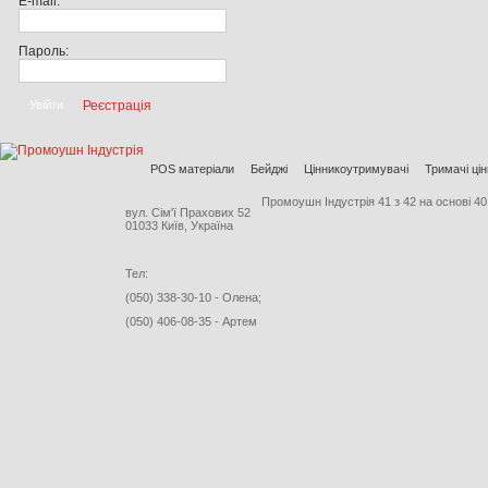
E-mail:
Пароль:
Реєстрація
POS матеріали
Бейджі
Цінникоутримувачі
Тримачі цін
Промоушн Індустрія
41
з
42
на основі
40
вул. Сім'ї Прахових 52
01033 Київ, Україна
Тел:
(050) 338-30-10 - Олена;
(050) 406-08-35 - Артем