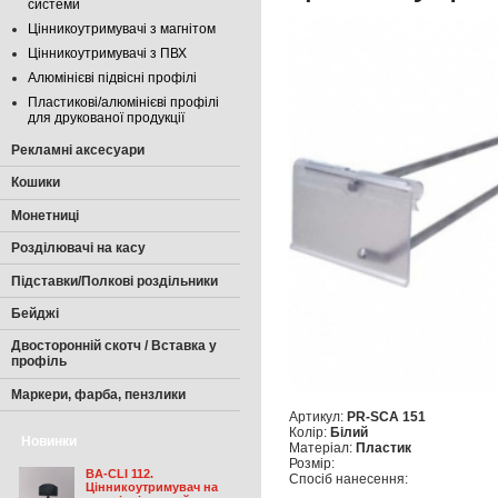
системи
Цінникоутримувачі з магнітом
Цінникоутримувачі з ПВХ
Алюмінієві підвісні профілі
Пластикові/алюмінієві профілі
для друкованої продукції
Рекламні аксесуари
Кошики
Монетниці
Розділювачі на касу
Підставки/Полкові роздільники
Бейджі
Двосторонній скотч / Вставка у
профіль
Маркери, фарба, пензлики
Артикул:
PR-SCA 151
Колір:
Білий
Новинки
Матеріал:
Пластик
Розмір:
BA-CLI 112.
Спосіб нанесення:
Цінникоутримувач на