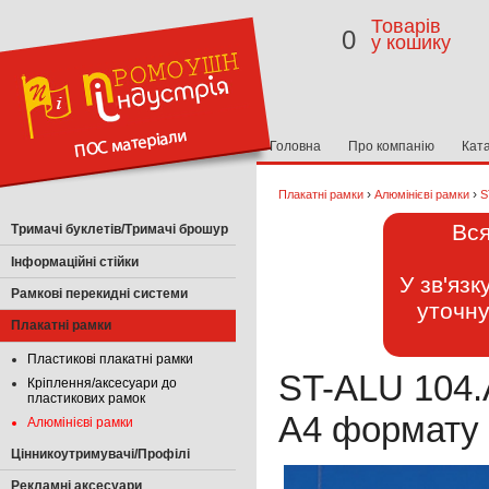
Товарів
0
у кошику
Головна
Про компанію
Кат
›
›
Плакатні рамки
Алюмінієві рамки
S
Вся
Тримачі буклетів/Тримачі брошур
Інформаційні стійки
У зв'яз
Рамкові перекидні системи
уточну
Плакатні рамки
Пластикові плакатні рамки
ST-ALU 104.
Кріплення/аксесуари до
пластикових рамок
А4 формату 
Алюмінієві рамки
Цінникоутримувачі/Профілі
Рекламні аксесуари