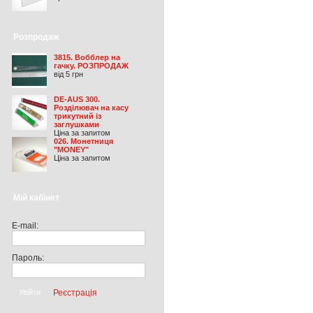
Розпродаж
3815. Вобблер на
гачку. РОЗПРОДАЖ
від 5 грн
DE-AUS 300.
Розділювач на касу
трикутний із
заглушками
Ціна за запитом
026. Монетниця
"MONEY"
Ціна за запитом
Мій кабінет
E-mail:
Пароль:
Реєстрація