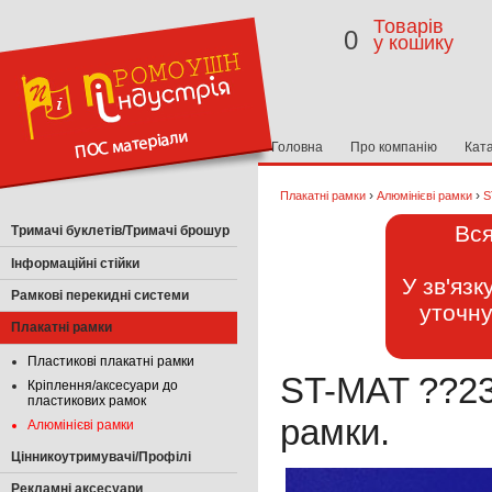
Товарів
0
у кошику
Головна
Про компанію
Кат
›
›
Плакатні рамки
Алюмінієві рамки
S
Вся
Тримачі буклетів/Тримачі брошур
Інформаційні стійки
У зв'яз
Рамкові перекидні системи
уточну
Плакатні рамки
Пластикові плакатні рамки
ST-MAT ??23
Кріплення/аксесуари до
пластикових рамок
рамки.
Алюмінієві рамки
Цінникоутримувачі/Профілі
Рекламні аксесуари