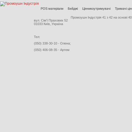
POS матеріали
Бейджі
Цінникоутримувачі
Тримачі цін
Промоушн Індустрія
41
з
42
на основі
40
вул. Сім'ї Прахових 52
01033 Київ, Україна
Тел:
(050) 338-30-10 - Олена;
(050) 406-08-35 - Артем