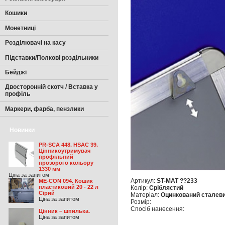
Кошики
Монетниці
Розділювачі на касу
Підставки/Полкові роздільники
Бейджі
Двосторонній скотч / Вставка у
профіль
Маркери, фарба, пензлики
Новинки
PR-SCA 448. HSAC 39.
Цінникоутримувач
профільний
прозорого кольору
1330 мм
Ціна за запитом
Артикул:
ST-MAT ??233
ME-CON 094. Кошик
пластиковий 20 - 22 л
Колір:
Сріблястий
Сірий
Матеріал:
Оцинкований сталеви
Ціна за запитом
Розмір:
Спосіб нанесення:
Цінник – шпилька.
Ціна за запитом