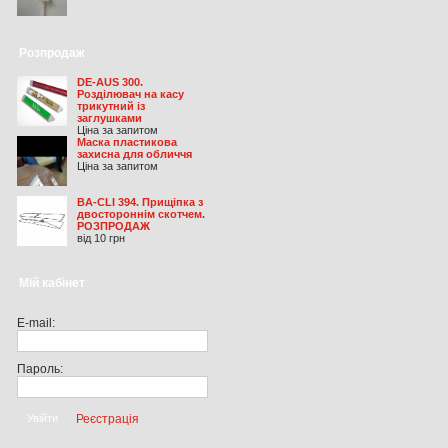
Розпродаж
DE-AUS 300.
Розділювач на касу
трикутний із
заглушками
Ціна за запитом
Маска пластикова
захисна для обличчя
Ціна за запитом
BA-CLI 394. Прищіпка з
двостороннім скотчем.
РОЗПРОДАЖ
від 10 грн
Мій кабінет
E-mail:
Пароль:
Реєстрація