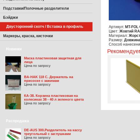
Подставки/Полочные разделители
Бэйджи
Двусторонний скотч / Вставка в профиль
Артикул:
MT-FOL 
Цвет:
Жовтий RA
Материал:
Жорст
Маркеры, краска, кисточки
Размер:
Довжина
Способ нанесени
Новинки
Рекомендуе
Маска пластиковая защитная для
лица
Цена по запросу
BA-HAK 118 C. Держатель на
присоске с зажимам
Цена по запросу
КА-38. Корзина пластиковая на
колесиках 38 - 40 л зеленого цвета
Цена по запросу
Распродажа
DE-AUS 300.Разделитель на кассу
треугольный с заглушками
Цена по запросу