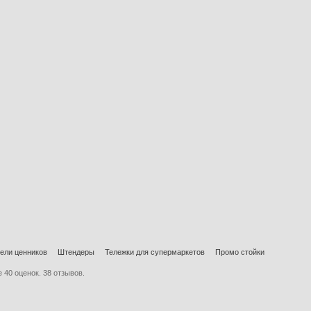
ели ценников
Штендеры
Тележки для супермаркетов
Промо стойки
е
40
оценок.
38
отзывов.