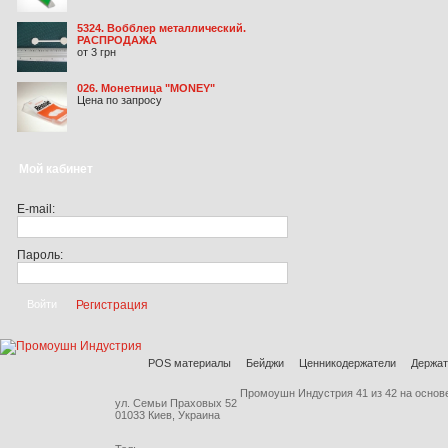
5324. Вобблер металлический.
РАСПРОДАЖА
от 3 грн
026. Монетница "MONEY"
Цена по запросу
Мой кабинет
E-mail:
Пароль:
Регистрация
POS материалы
Бейджи
Ценникодержатели
Держат
Промоушн Индустрия
41
из
42
на основ
ул. Семьи Праховых 52
01033 Киев, Украина