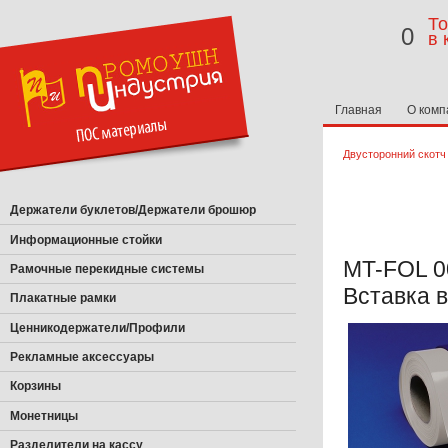
То
0
в 
Главная
О комп
Двусторонний скотч 
Держатели буклетов/Держатели брошюр
Информационные стойки
MT-FOL 00
Рамочные перекидные системы
Вставка 
Плакатные рамки
Ценникодержатели/Профили
Рекламные аксессуары
Корзины
Монетницы
Разделители на кассу