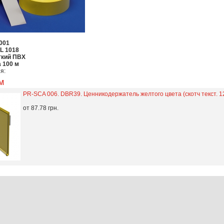
001
L 1018
кий ПВХ
 100 м
я:
м
PR-SCA 006. DBR39. Ценникодержатель желтого цвета (скотч текст. 1
от 87.78 грн.