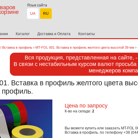
Язык сайта
варов
корзине
UA
RU
ании
Каталог
Доставка и Оплата
Контакты
›
›
/ Вставка в профиль
MT-FOL 001. Вставка в профиль желтого цвета высотой 39 мм
Вся продукция, представленная на сайте, 
В связи с нестабильным курсом валют просьба 
менеджеров компа
1. Вставка в профиль желтого цвета выс
в профиль.
Цена по запросу
К-во на складе:
2
Вы можете купить или заказать
MT-FOL 00
Вставка в профиль.
по телефону +38 (044