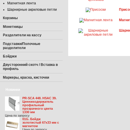
Магнитная лента
Присо
Шарнирные акриловые петли
Корзины
Магни
Монетницы
Шарни
Разделители на кассу
Подставки/Полочные
разделители
Бэйджи
Двусторонний скотч / Вставка в
профиль
Маркеры, краска, кисточки
Новинки
PR-SCA 448. HSAC 39.
Ценникодержатель
профильный
прозрачного цвета
1330 мм
Цена по запросу
01G. Бейдж
золотистый 67х33 мм с
магнитом
Цена по запросу