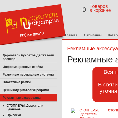
Товаров
0
в корзине
Главная
О компании
Катал
Рекламные аксессу
Держатели буклетов/Держатели
Рекламные 
брошюр
Информационные стойки
Вся п
Рамочные перекидные системы
Плакатные рамки
В связ
уточня
Ценникодержатели/Профили
Рекламные аксессуары
СТОППЕРЫ, Держатели
ценников
СТОПП
Присоски