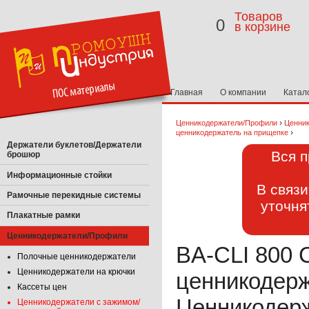
Товаров
0
в корзине
Главная
О компании
Катал
›
Ценникодержатели/Профили
Ценник
›
ценникодержатель на прищепке
Держатели буклетов/Держатели
Вся п
брошюр
Информационные стойки
В связ
Рамочные перекидные системы
уточня
Плакатные рамки
Ценникодержатели/Профили
BA-CLI 800 
Полочные ценникодержатели
Ценникодержатели на крючки
ценникодерж
Кассеты цен
Ценникодерж
Ценникодержатели с зажимом/