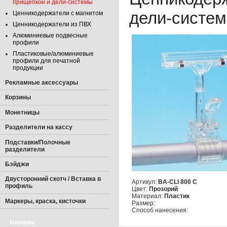
прищепкой и дели-системы
дели-систем
Ценникодержатели с магнитом
Ценникодержатели из ПВХ
Алюминиевые подвесные
профили
Пластиковые/алюминиевые
профили для печатной
продукции
Рекламные аксессуары
Корзины
Монетницы
Разделители на кассу
Подставки/Полочные
разделители
Бэйджи
Двусторонний скотч / Вставка в
Артикул:
BA-CLI 800 C
профиль
Цвет:
Прозорий
Материал:
Пластик
Маркеры, краска, кисточки
Размер:
Способ нанесения:
Новинки